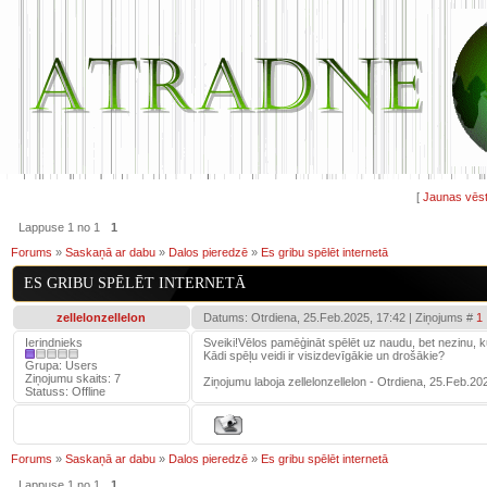
[
Jaunas vēst
Lappuse
1
no
1
1
Forums
»
Saskaņā ar dabu
»
Dalos pieredzē
»
Es gribu spēlēt internetā
ES GRIBU SPĒLĒT INTERNETĀ
zellelonzellelon
Datums: Otrdiena, 25.Feb.2025, 17:42 | Ziņojums #
1
Ierindnieks
Sveiki!Vēlos pamēģināt spēlēt uz naudu, bet nezinu, ku
Kādi spēļu veidi ir visizdevīgākie un drošākie?
Grupa: Users
Ziņojumu skaits:
7
Ziņojumu laboja
zellelonzellelon
-
Otrdiena, 25.Feb.20
Statuss:
Offline
Forums
»
Saskaņā ar dabu
»
Dalos pieredzē
»
Es gribu spēlēt internetā
Lappuse
1
no
1
1