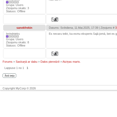
Grupa: Users
Ziņojumu skaits:
3
Statuss:
Offline
sanekfrekin
Datums: Svētdiena, 11.Mai.2025, 17:39 | Ziņojums #
3
Ierindnieks
Es nevaru teikt, ka esmu eksperts šajā jomā, bet es g
Grupa: Users
Ziņojumu skaits:
8
Statuss:
Offline
Forums
»
Saskaņā ar dabu
»
Dalos pieredzē
»
Atziņas marts.
Lappuse
1
no
1
1
Copyright MyCorp © 2026