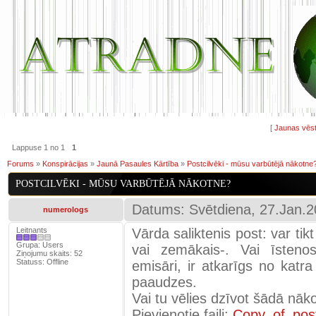
[
Jaunas vēst
Lappuse
1
no
1
1
Forums
»
Konspirācijas
»
Jaunā Pasaules Kārtība
»
Postcilvēki - mūsu varbūtējā nākotne
POSTCILVĒKI - MŪSU VARBŪTĒJĀ NĀKOTNE?
Datums: Svētdiena, 27.Jan.2
numerologs
Leitnants
Vārda saliktenis post: var tik
Grupa: Users
vai zemākais-. Vai īsteno
Ziņojumu skaits:
52
Statuss:
Offline
emisāri, ir atkarīgs no katr
paaudzes.
Vai tu vēlies dzīvot šādā nāko
Pievienotie faili:
Copy_of_post