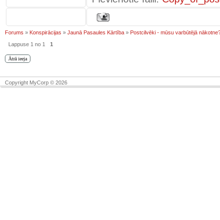
Forums
»
Konspirācijas
»
Jaunā Pasaules Kārtība
»
Postcilvēki - mūsu varbūtējā nākotne
Lappuse
1
no
1
1
Copyright MyCorp © 2026