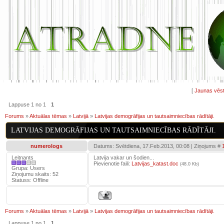
[
Jaunas vēst
Lappuse
1
no
1
1
Forums
»
Aktuālas tēmas
»
Latvijā
»
Latvijas demogrāfijas un tautsaimniecības rādītāji.
LATVIJAS DEMOGRĀFIJAS UN TAUTSAIMNIECĪBAS RĀDĪTĀJI.
numerologs
Datums: Svētdiena, 17.Feb.2013, 00:08 | Ziņojums #
Leitnants
Latvija vakar un šodien...
Pievienotie faili:
Latvijas_katast.doc
(48.0 Kb)
Grupa: Users
Ziņojumu skaits:
52
Statuss:
Offline
Forums
»
Aktuālas tēmas
»
Latvijā
»
Latvijas demogrāfijas un tautsaimniecības rādītāji.
Lappuse
1
no
1
1