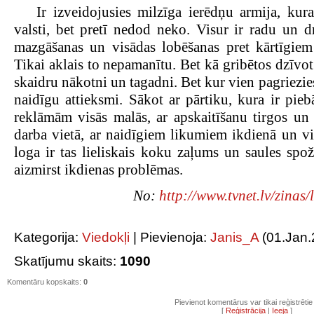
Ir izveidojusies milzīga ierēdņu armija, kura
valsti, bet pretī nedod neko. Visur ir radu un 
mazgāšanas un visādas lobēšanas pret kārtīgiem
Tikai aklais to nepamanītu. Bet kā gribētos dzīvo
skaidru nākotni un tagadni. Bet kur vien pagriezies
naidīgu attieksmi. Sākot ar pārtiku, kura ir pie
reklāmām visās malās, ar apskaitīšanu tirgos un 
darba vietā, ar naidīgiem likumiem ikdienā un vis
loga ir tas lieliskais koku zaļums un saules spo
aizmirst ikdienas problēmas.
No:
http://www.tvnet.lv/zinas
Kategorija
:
Viedokļi
|
Pievienoja
:
Janis_A
(01.Jan.
Skatījumu skaits
:
1090
Komentāru kopskaits
:
0
Pievienot komentārus var tikai reģistrētie l
[
Reģistrācija
|
Ieeja
]