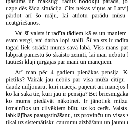
īpašums un mākslīgi radīts nodokļu parāds, jo
uzpeldēs šāda situācija. Cits nekas viņus ar Latvi
pārdot arī šo māju, lai atdotu parādu mūsu 
neatgriešanos.
Vai šī valsts ir radīta tādiem kā es un maniem
esam vergi, vai darba lopi stallī. Šī valsts ir radīt
tagad liek strādāt mums savā labā. Viss mans patr
labprāt pamestu šo skaisto zemīti, lai man nebūtu
tautieši klaji ņirgājas par mani un manējiem.
Arī man pēc 4 gadiem pienākas pensija. K
pietiks? Vairāk jau nebūs par visa mūža cītīgu
daudz miljonāru, kuri mācēja paņemt arī manējos 
ko lai saka tie, kuri jau ir pensijā? Bet briesmīgākai
ko mums piedāvāt nākotnei. Ir jānotiek milzu
izmainītos un cilvēkiem būtu uz ko cerēt. Valsts
labklājības paaugstināšanu, uz provinču un visas 
tikai uz sistemātisku caurumu aizbāšanu un jaunu 