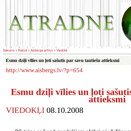
Sākums
»
Raksti
»
Aisberga arhīvs
»
Viedokļi
Esmu dziļi vīlies un ļoti sašutis par savu tautiešu attieksmi
http://www.aisbergs.lv/?p=654
Esmu dziļi vīlies un ļoti sašut
attieksmi
VIEDOKĻI
08.10.2008