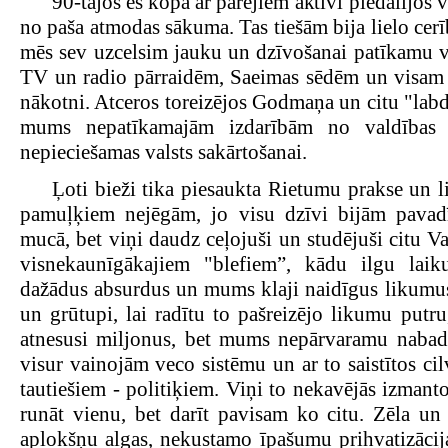
90-tajos es kopā ar pārējiem aktīvi piedalījos
no paša atmodas sākuma. Tas tiešām bija lielo cerīb
mēs sev uzcelsim jauku un dzīvošanai patīkamu va
TV un radio pārraidēm, Saeimas sēdēm un visam ci
nākotni. Atceros toreizējos Godmaņa un citu "lab
mums nepatīkamajām izdarībām no valdības 
nepieciešamas valsts sakārtošanai.
Ļoti bieži tika piesaukta Rietumu prakse un l
pamuļķiem nejēgām, jo visu dzīvi bijām pavadīj
mucā, bet viņi daudz ceļojuši un studējuši citu V
visnekaunīgākajiem "blefiem”, kādu ilgu laiku
dažādus absurdus un mums klaji naidīgus likumus. 
un grūtupi, lai radītu to pašreizējo likumu putr
atnesusi miljonus, bet mums nepārvaramu nabad
visur vainojām veco sistēmu un ar to saistītos ci
tautiešiem - politiķiem. Viņi to nekavējās izmant
runāt vienu, bet darīt pavisam ko citu. Zēla un
aplokšņu algas, nekustamo īpašumu prihvatizācija