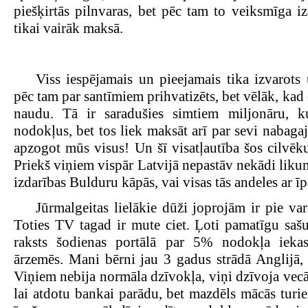
piešķirtās pilnvaras, bet pēc tam to veiksmīga i
tikai vairāk maksā.
.
Viss iespējamais un pieejamais tika izvarots u
pēc tam par santīmiem prihvatizēts, bet vēlāk, kad
naudu. Tā ir saradušies simtiem miljonāru, 
nodokļus, bet tos liek maksāt arī par sevi nabaga
apzogot mūs visus! Un šī visatļautība šos cilvēk
Priekš viņiem vispār Latvijā nepastāv nekādi liku
izdarības Bulduru kāpās, vai visas tās andeles ar ī
Jūrmalgeitas lielākie dūži joprojām ir pie var
Toties TV tagad ir mute ciet. Ļoti pamatīgu sašu
raksts šodienas portālā par 5% nodokļa ieka
ārzemēs. Mani bērni jau 3 gadus strādā Anglijā, j
Viņiem nebija normāla dzīvokļa, viņi dzīvoja vecā
lai atdotu bankai parādu, bet mazdēls mācās turiene