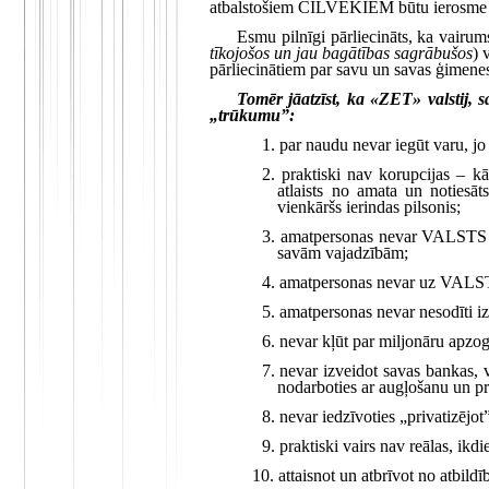
atbalstošiem CILVĒKIEM būtu ierosme 
Esmu pilnīgi pārliecināts, ka vairum
tīkojošos un jau bagātības sagrābušos
) 
pārliecinātiem par savu un savas ģimene
Tomēr jāatzīst, ka «ZET» valstij, 
„trūkumu”:
1. par naudu nevar iegūt varu, j
2. praktiski nav korupcijas – k
atlaists no amata un notiesā
vienkāršs ierindas pilsonis;
3. amatpersonas nevar VALSTS v
savām vajadzībām;
4. amatpersonas nevar uz VALSTS 
5. amatpersonas nevar nesodīti i
6. nevar kļūt par miljonāru apzogo
7. nevar izveidot savas bankas, 
nodarboties ar augļošanu un p
8. nevar iedzīvoties „privatizējo
9. praktiski vairs nav reālas, ikd
10. attaisnot un atbrīvot no atbild