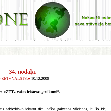
34. nodaļa.
.«ZET» VALSTS.●
10.12.2008
a.
«ZET» valsts iekārtas „trūkumi”.
tās sabiedrisko iekārtu tikai pašos galvenos vilcienos, lai šo ideju