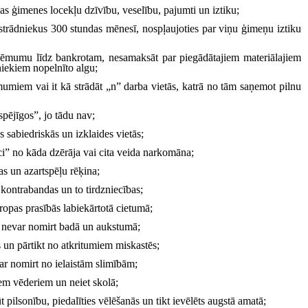
vas ģimenes locekļu dzīvību, veselību, pajumti un iztiku;
 strādniekus 300 stundas mēnesī, nospļaujoties par viņu ģimeņu iztiku
ņēmumu līdz bankrotam, nesamaksāt par piegādātajiem materiālajiem
niekiem nopelnīto algu;
umiem vai it kā strādāt „n” darba vietās, katrā no tām saņemot pilnu
spējīgos”, jo tādu nav;
 sabiedriskās un izklaides vietās;
ci” no kāda dzērāja vai cita veida narkomāna;
jas un azartspēļu rēķina;
 kontrabandas un to tirdzniecības;
ropas prasībās labiekārtotā cietumā;
ki nevar nomirt badā un aukstumā;
s un pārtikt no atkritumiem miskastēs;
ar nomirt no ielaistām slimībām;
šiem vēderiem un neiet skolā;
ūt pilsonību, piedalīties vēlēšanās un tikt ievēlēts augstā amatā;