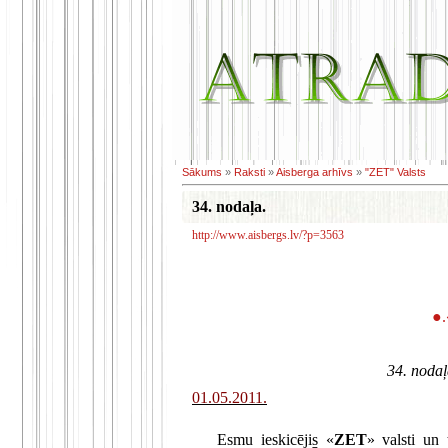
Sākums
»
Raksti
»
Aisberga arhīvs
»
"ZET" Valsts
34. nodaļa.
http://www.aisbergs.lv/?p=3563
●
34. nodaļ
01.05.2011.
.
Esmu ieskicējis «
ZET
» valsti un 