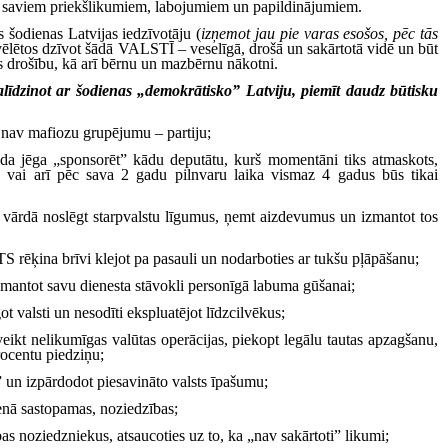
saviem priekšlikumiem, labojumiem un papildinājumiem.
s šodienas Latvijas iedzīvotāju (
izņemot jau pie varas esošos, pēc tās
vēlētos dzīvot šādā VALSTĪ – veselīgā, drošā un sakārtotā vidē un būt
s drošību, kā arī bērnu un mazbērnu nākotni.
salīdzinot ar šodienas „demokrātisko” Latviju, piemīt daudz būtisku
o nav mafiozu grupējumu – partiju;
āda jēga „sponsorēt” kādu deputātu, kurš momentāni tiks atmaskots,
ts vai arī pēc sava 2 gadu pilnvaru laika vismaz 4 gadus būs tikai
ārdā noslēgt starpvalstu līgumus, ņemt aizdevumus un izmantot tos
rēķina brīvi klejot pa pasauli un nodarboties ar tukšu pļāpāšanu;
zmantot savu dienesta stāvokli personīgā labuma gūšanai;
t valsti un nesodīti ekspluatējot līdzcilvēkus;
veikt nelikumīgas valūtas operācijas, piekopt legālu tautas apzagšanu,
rocentu piedziņu;
t” un izpārdodot piesavināto valsts īpašumu;
ienā sastopamas, noziedzības;
ības noziedzniekus, atsaucoties uz to, ka „nav sakārtoti” likumi;