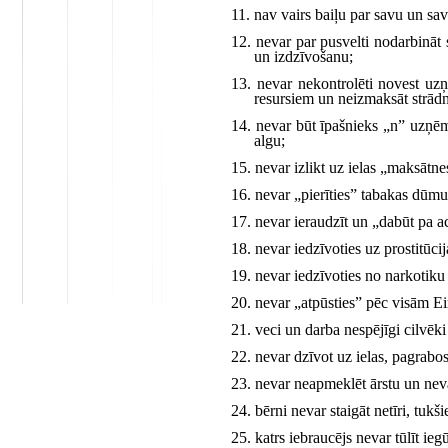
11. nav vairs baiļu par savu un sa
12. nevar par pusvelti nodarbināt
un izdzīvošanu;
13. nevar nekontrolēti novest uz
resursiem un neizmaksāt strād
14. nevar būt īpašnieks „n” uzņēm
algu;
15. nevar izlikt uz ielas „maksātne
16. nevar „pierīties” tabakas dūmus
17. nevar ieraudzīt un „dabūt pa a
18. nevar iedzīvoties uz prostitūci
19. nevar iedzīvoties no narkotiku
20. nevar „atpūsties” pēc visām Ei
21. veci un darba nespējīgi cilvē
22. nevar dzīvot uz ielas, pagrabo
23. nevar neapmeklēt ārstu un nev
24. bērni nevar staigāt netīri, tuk
25. katrs iebraucējs nevar tūlīt ieg