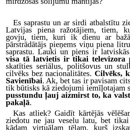
mirdzošas solījumu mantijas?
.
Es saprastu un ar sirdi atbalstītu z
Latvijas piena ražotājiem, tiem, 
govju, tiem, kuri ik dienu ar ba
pārstrādātājs pieņems viņu piena litr
saprastu. Lauki un piens ir latviskā
visa tā latvietis ir tikai televizora
skatīties seriālus, politšovus un stu
cilvēks bez nacionalitātes.
Cilvēks, 
Savienībai
. Ak, bet tas ir pavisam ci
tik būtisks kā ziedojumi iemīļotajam 
pusstundu ļauj aizmirst to, ka valsts
pakaļā
.
Kas atliek? Gaidīt kārtējās vēlēša
ziedotu ne jau veselu latu, bet tika
kādam virtuālam tēlam, kurš izskat