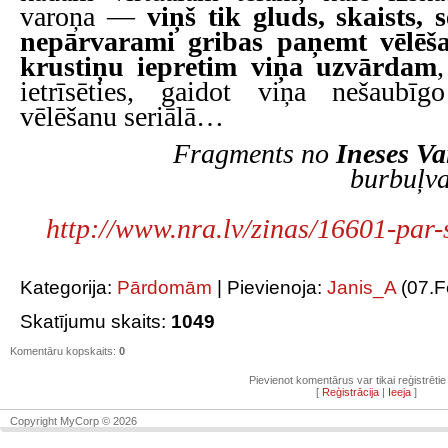
varoņa —
viņš tik gluds, skaists, 
nepārvarami gribas paņemt vēlēšan
krustiņu iepretim viņa uzvārdam
,
ietrīsēties, gaidot viņa nešaubīg
vēlēšanu seriālā…
Fragments no
Ineses Va
burbuļv
http://www.nra.lv/zinas/16601-par
Kategorija
:
Pārdomām
|
Pievienoja
:
Janis_A
(07.F
Skatījumu skaits
:
1049
Komentāru kopskaits
:
0
Pievienot komentārus var tikai reģistrētie l
[
Reģistrācija
|
Ieeja
]
Copyright MyCorp © 2026