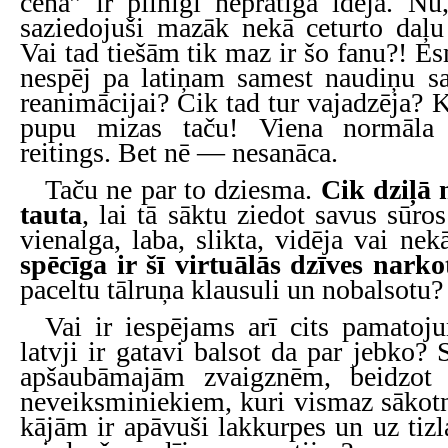
cena” ir pilnīgi neprātīga ideja. Nu,
saziedojuši mazāk nekā ceturto daļu
Vai tad tiešām tik maz ir šo fanu?! Es
nespēj pa latiņam samest naudiņu sa
reanimācijai? Cik tad tur vajadzēja? 
pupu mizas taču! Viena normāla
reitings. Bet nē — nesanāca.
Taču ne par to dziesma.
Cik dziļā 
tauta
, lai tā sāktu ziedot savus sūro
vienalga, laba, slikta, vidēja vai n
spēcīga ir šī virtuālās dzīves narko
paceltu tālruņa klausuli un nobalsotu?
Vai ir iespējams arī cits pamatoj
latvji ir gatavi balsot da par jebko? 
apšaubāmajām zvaigznēm, beidzot a
neveiksminiekiem, kuri vismaz sākot
kājām ir apāvuši lakkurpes un uz tiz