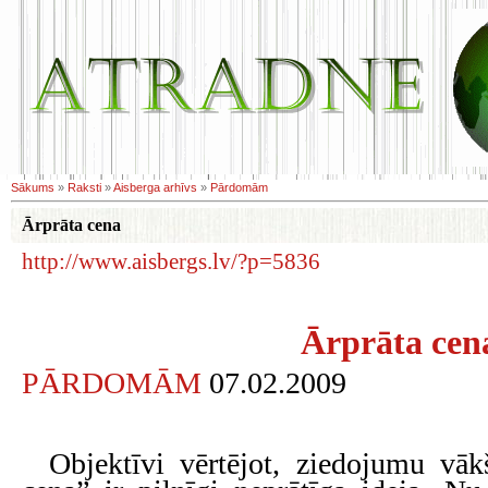
Sākums
»
Raksti
»
Aisberga arhīvs
»
Pārdomām
Ārprāta cena
http://www.aisbergs.lv/?p=5836
Ārprāta cen
PĀRDOMĀM
07.02.2009
Objektīvi vērtējot, ziedojumu vāk