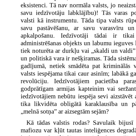
eksistenci. Tā nav normāla valsts, jo neaizst
savu iedzīvotāju labklājību)! Tās varas po
valsti kā instrumentu. Tāda tipa valsts rūpe
savu pastāvēšanu, ar savu varasvīru un
apkalpošanu. Iedzīvotāji tādai ir tika
administrēšanas objekts un labumu ieguves lī
tiek noturēta ar durkļu vai „skaldi un vald
un politiskā vara ir nešķiramas. Tāda sistēma
gadījumā, netiek smādēta pat kriminālās v
valsts iespējama tikai caur asinīm; labākā g
revolūciju. Iedzīvotājiem pacietība pa
godprātīgam armijas kapteinim vai seržant
iedzīvotājiem nebūtu iespēja sevi aizstāvēt 
tika likvidēta obligātā karaklausība un p
„melnā sotņa” ar aizsegtām sejām?
Kā tādas valstis rodas? Savulaik bijusī
mafiozu var kļūt tautas inteliģences degradā