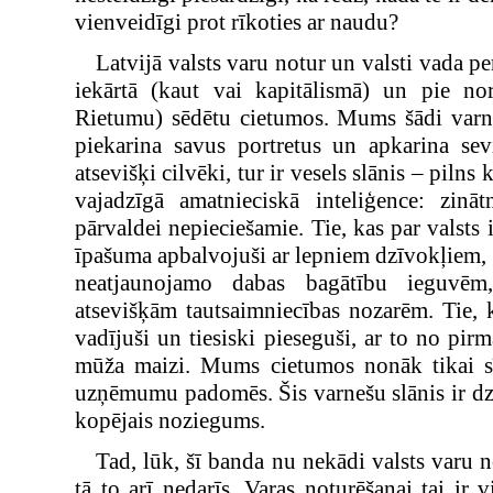
vienveidīgi prot rīkoties ar naudu?
Latvijā valsts varu notur un valsti vada p
iekārtā (kaut vai kapitālismā) un pie no
Rietumu) sēdētu cietumos. Mums šādi varneš
piekarina savus portretus un apkarina sev
atsevišķi cilvēki, tur ir vesels slānis – pilns 
vajadzīgā amatnieciskā inteliģence: zinātn
pārvaldei nepieciešamie. Tie, kas par valsts 
īpašuma apbalvojuši ar lepniem dzīvokļiem,
neatjaunojamo dabas bagātību ieguvēm,
atsevišķām tautsaimniecības nozarēm. Tie, 
vadījuši un tiesiski pieseguši, ar to no pir
mūža maizi. Mums cietumos nonāk tikai sīk
uzņēmumu padomēs. Šis varnešu slānis ir dze
kopējais noziegums.
Tad, lūk, šī banda nu nekādi valsts varu n
tā to arī nedarīs. Varas noturēšanai tai ir 