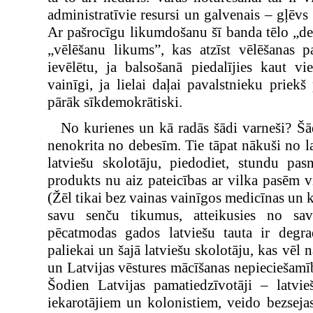
administratīvie resursi un galvenais – gļēvs
Ar pašrocīgu likumdošanu šī banda tēlo „de
„vēlēšanu likums”, kas atzīst vēlēšanas 
ievēlētu, ja balsošanā piedalījies kaut vi
vainīgi, ja lielai daļai pavalstnieku priekš
pārāk sīkdemokrātiski.
No kurienes un kā radās šādi varneši? Šā
nenokrita no debesīm. Tie tāpat nākuši no la
latviešu skolotāju, piedodiet, stundu pas
produkts nu aiz pateicības ar vilka pasēm 
(Žēl tikai bez vainas vainīgos medicīnas un 
savu senču tikumus, atteikusies no sa
pēcatmodas gados latviešu tauta ir degrad
paliekai un šajā latviešu skolotāju, kas vēl 
un Latvijas vēstures mācīšanas nepieciešamī
Šodien Latvijas pamatiedzīvotāji – latvieš
iekarotājiem un kolonistiem, veido bezsejas