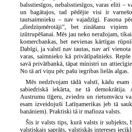
balsstiesīgos, nebalsstiesīgos, varas eliti – 
un bagātajos, tad pēdējie visi ir varne
tautsaimnieku – nav vajadzīgi. Fasona pēc
„diedziņmērotāji”, bet zināšanu viņiem 
izūtrupēšanai. Mēs jau neko neražojam, tika
komercbankas, bet nevienas kārtīgas rūpnīc
Dabīgi, ja valstī nav tautas, nav arī vienot
varas, saimnieko kā privātīpašnieks. Repš
savā privātbankā, tāpat ministri un attiecīgi
No tā arī viņu pēc pašu iegribas lielās algas.
Mēs nedzīvojam tādā valstī, kādu esam 
sabiedriskā iekārta, ne tā demokrātija
Austrumu tīģeru, zviedru un rietumvācu val
esam izveidojuši Latīņamerikas jeb tā sau
banāniem). Praktiski tā ir mafioza valsts.
Šis ir valsts tips, kurā valsts ir subjekts,
valstiskais saprāts, valstiskās intereses iecik