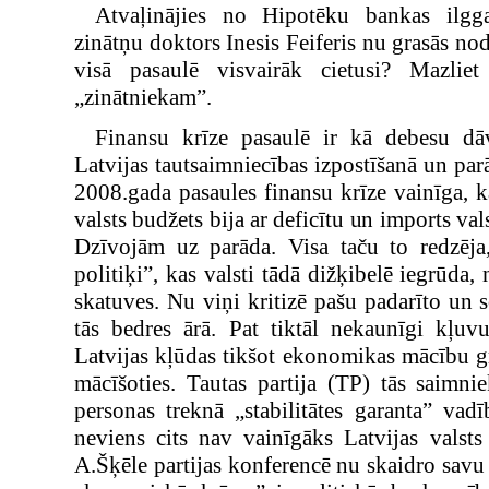
Atvaļinājies no Hipotēku bankas ilgg
zinātņu doktors Inesis Feiferis nu grasās no
visā pasaulē visvairāk cietusi? Mazlie
„zinātniekam”.
Finansu krīze pasaulē ir kā debesu d
Latvijas tautsaimniecības izpostīšanā un par
2008.gada pasaules finansu krīze vainīga, 
valsts budžets bija ar deficītu un imports va
Dzīvojām uz parāda. Visa taču to redzēja
politiķi”, kas valsti tādā dižķibelē iegrūda,
skatuves. Nu viņi kritizē pašu padarīto un so
tās bedres ārā. Pat tiktāl nekaunīgi kļuv
Latvijas kļūdas tikšot ekonomikas mācību g
mācīšoties. Tautas partija (TP) tās saimni
personas treknā „stabilitātes garanta” vadī
neviens cits nav vainīgāks Latvijas valsts
A.Šķēle partijas konferencē nu skaidro savu 