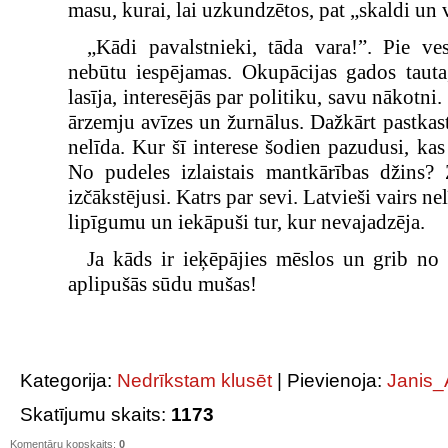
masu, kurai, lai uzkundzētos, pat „skaldi un 
„Kādi pavalstnieki, tāda vara!”. Pie v
nebūtu iespējamas. Okupācijas gados tauta
lasīja, interesējās par politiku, savu nākotni.
ārzemju avīzes un žurnālus. Dažkārt pastkast
nelīda. Kur šī interese šodien pazudusi, kas
No pudeles izlaistais mantkārības džins? 
izčākstējusi. Katrs par sevi. Latvieši vairs n
lipīgumu un iekāpuši tur, kur nevajadzēja.
Ja kāds ir ieķēpājies mēslos un grib no 
aplipušās sūdu mušas!
Kategorija
:
Nedrīkstam klusēt
|
Pievienoja
:
Janis_
Skatījumu skaits
:
1173
Komentāru kopskaits
:
0