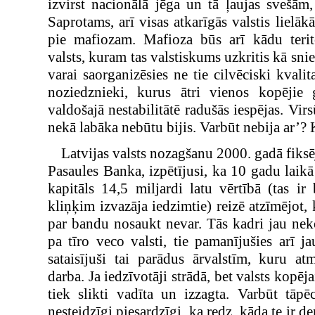
izvirst nacionālā jēga un tā ļaujas svešā
Saprotams, arī visas atkarīgās valstis lielā
pie mafiozam. Mafioza būs arī kādu terit
valsts, kuram tas valstiskums uzkritis kā sni
varai saorganizēsies ne tie cilvēciski kvalit
noziedznieki, kurus ātri vienos kopējie 
valdošajā nestabilitātē radušās iespējas. Virs
nekā labāka nebūtu bijis. Varbūt nebija ar’? K
Latvijas valsts nozagšanu 2000.
gadā fiksē
Pasaules Banka, izpētījusi, ka 10 gadu laikā
kapitāls 14,5 miljardi latu vērtībā (tas i
kliņķim izvazāja iedzimtie) reizē atzīmējot, 
par bandu nosaukt nevar. Tās kadri jau neko
pa tīro veco valsti, tie pamanījušies arī 
sataisījuši tai parādus ārvalstīm, kuru a
darba. Ja iedzīvotāji strādā, bet valsts kopēja
tiek slikti vadīta un izzagta. Varbūt tāp
nesteidzīgi piesardzīgi, ka redz, kāda te ir 