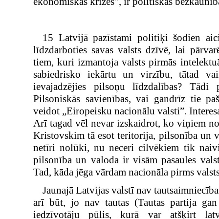
ekonomiskās krīzes”, ir politiskās bezkaunīb
.
15 Latvijā pazīstami politiķi šodien aic
līdzdarboties savas valsts dzīvē, lai pārvar
tiem, kuri izmantoja valsts pirmās intelektuā
sabiedrisko iekārtu un virzību, tātad vai
ievajadzējies pilsoņu līdzdalības? Tādi p
Pilsoniskās savienības, vai gandrīz tie pa
veidot „Eiropeisku nacionālu valsti”. Interesa
Arī tagad vēl nevar izskaidrot, ko viņiem no
Kristovskim tā esot teritorija, pilsonība un 
netīri nolūki, nu neceri cilvēkiem tik naivi
pilsonība un valoda ir visām pasaules valst
Tad, kāda jēga vārdam nacionāla pirms valst
Jaunajā Latvijas valstī nav tautsaimniecības
arī būt, jo nav tautas (Tautas partija gan 
iedzīvotāju pūlis, kurā var atšķirt latv