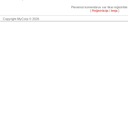
Pievienot komentārus var tikai reģistrētie l
[
Reģistrācija
|
Ieeja
]
Copyright MyCorp © 2026