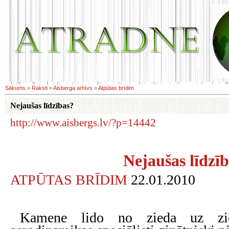
Sākums
»
Raksti
»
Aisberga arhīvs
»
Atpūtas brīdim
Nejaušas līdzības?
http://www.aisbergs.lv/?p=14442
Nejaušas līdzī
ATPŪTAS BRĪDIM
22.01.2010
Kamene lido no zieda uz zie