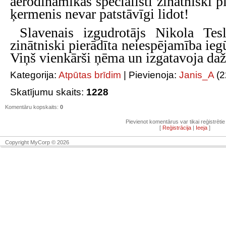
aerodinamikas speciālisti zinātniski p
ķermenis nevar patstāvīgi lidot!
Slavenais izgudrotājs Nikola Tes
zinātniski pierādīta neiespējamība ie
Viņš vienkārši ņēma un izgatavoja da
Kategorija
:
Atpūtas brīdim
|
Pievienoja
:
Janis_A
(2
Skatījumu skaits
:
1228
Komentāru kopskaits
:
0
Pievienot komentārus var tikai reģistrētie l
[
Reģistrācija
|
Ieeja
]
Copyright MyCorp © 2026